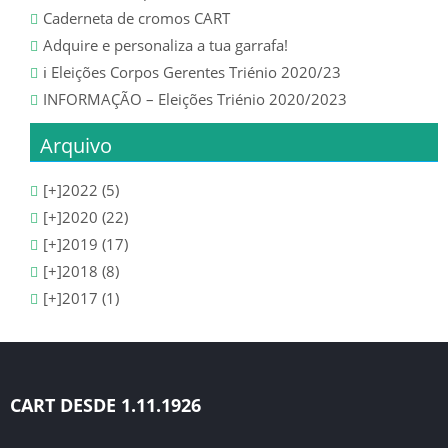
SUB 18 – JUNIORES
Caderneta de cromos CART
Adquire e personaliza a tua garrafa!
SUB 17 – JUVENIS
ℹ️ Eleições Corpos Gerentes Triénio 2020/23
INFORMAÇÃO – Eleições Triénio 2020/2023
SUB 16 – JUVENIS
Arquivo
SUB 15 – INICIADOS
[+]
2022 (5)
SUB 14 – INICIADOS
[+]
2020 (22)
[+]
2019 (17)
SUB 13 – INFANTIS
[+]
2018 (8)
[+]
2017 (1)
ÉPOCA 2020/21
SENIORES
CLASSIFICAÇÃO
CART DESDE 1.11.1926