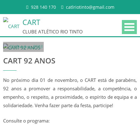
Skip to content
928 140 170
catlriotinto@gmail.com
CART
CLUBE ATLÉTICO RIO TINTO
29 Outubro, 2018
CART 92 ANOS
No próximo dia 01 de novembro, o CART está de parabéns,
92 anos a promover a responsabilidade, a competência, o
HISTÓRIA
empenho, o respeito, a proximidade, o espírito de equipa e a
solidariedade. Venha fazer parte da festa, participe!
PALMARÉS
Consulte o programa:
CORPOS GERENTES