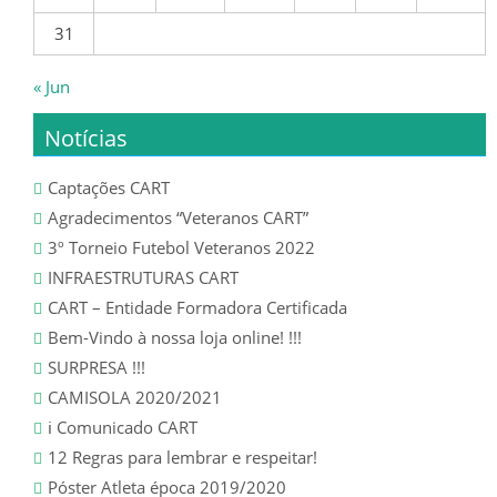
31
SENIORES
« Jun
ÉPOCA 2022/23
Notícias
SENIORES
Captações CART
Agradecimentos “Veteranos CART”
SUB 19 – JUNIORES
3º Torneio Futebol Veteranos 2022
SUB 17 – JUVENIS
INFRAESTRUTURAS CART
CART – Entidade Formadora Certificada
ÉPOCA 2021/22
Bem-Vindo à nossa loja online! !!!
SURPRESA !!!
SENIORES
CAMISOLA 2020/2021
ℹ️ Comunicado CART
SUB 19 – JUNIORES
12 Regras para lembrar e respeitar!
Póster Atleta época 2019/2020