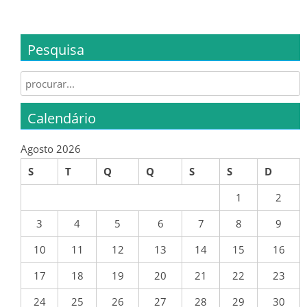
FAZ-TE SÓCIO
BAR – CART
Pesquisa
APOIOS / PARCEIROS
Search for:
MAPA OCUPAÇÃO / HORÁRIOS
Calendário
TREINOS
Agosto 2026
MANUAL ACOLHIMENTO E BOAS
PRÁTICAS
S
T
Q
Q
S
S
D
1
2
3
4
5
6
7
8
9
ÉPOCA 2024/25
10
11
12
13
14
15
16
SENIORES
17
18
19
20
21
22
23
24
25
26
27
28
29
30
ÉPOCA 2023/24