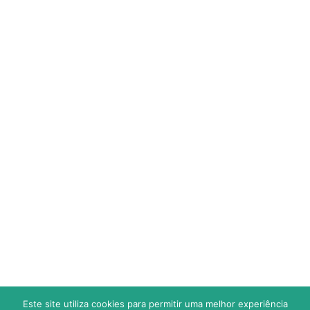
CALENDÁRIO
ESTATÍSTICAS
SUB 9 (Fut.7) – TRAQUINA
CLASSIFICAÇÃO
CALENDÁRIO
ESTATÍSTICAS
JOGOS
RESULTADOS
Este site utiliza cookies para permitir uma melhor experiência