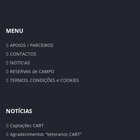
CALENDÁRIO
ÉPOCA 2019/20
MENU
CLASSIFICAÇÕES GERAIS
APOIOS / PARCEIROS
SENIORES
CONTACTOS
NOTÍCIAS
CLASSIFICAÇÃO
RESERVAS de CAMPO
CALENDÁRIO
TERMOS, CONDIÇÕES e COOKIES
ESTATÍSTICAS
SUB 19 – JUNIORES
NOTÍCIAS
CLASSIFICAÇÕES
Captações CART
Agradecimentos “Veteranos CART”