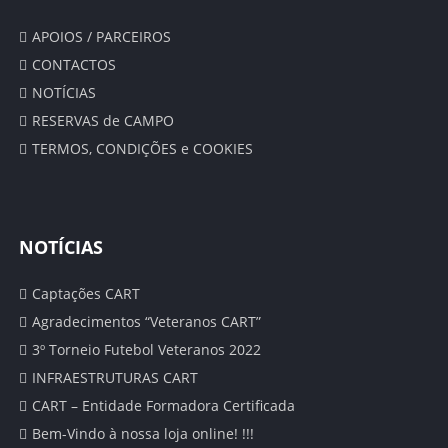
SUB 19 – JUNIORES
APOIOS / PARCEIROS
CLASSIFICAÇÃO
CONTACTOS
NOTÍCIAS
CALENDÁRIO
RESERVAS de CAMPO
TERMOS, CONDIÇÕES e COOKIES
ESTATÍSTICAS
SUB 17 – JUVENIS TP
NOTÍCIAS
CLASSIFICAÇÃO
Captações CART
CALENDÁRIO
Agradecimentos “Veteranos CART”
3º Torneio Futebol Veteranos 2022
ESTATÍSTICAS
INFRAESTRUTURAS CART
CART – Entidade Formadora Certificada
SUB 17 – JUVENIS AV
Bem-Vindo à nossa loja online! !!!