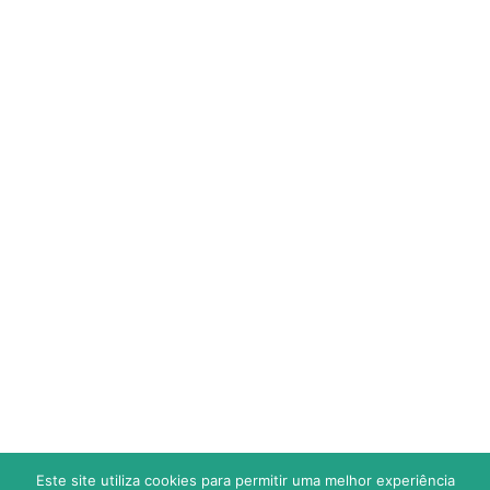
CALENDÁRIO
ESTATÍSTICAS
SUB 9 (Fut.7) – TRAQUINA
CLASSIFICAÇÃO
CALENDÁRIO
ESTATÍSTICAS
JOGOS
RESULTADOS
Este site utiliza cookies para permitir uma melhor experiência