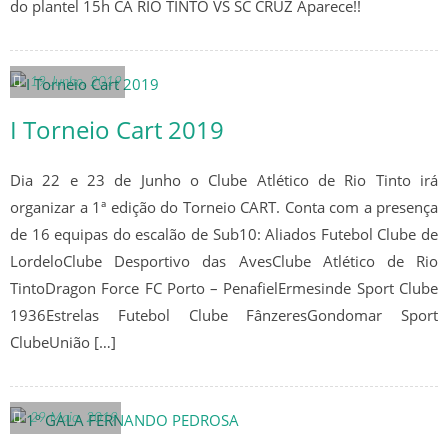
SUB 18 – JUNIORES
do plantel 15h CA RIO TINTO VS SC CRUZ Aparece!!
SUB 17 – JUVENIS
19 Junho, 2019
SUB 16 – JUVENIS
I Torneio Cart 2019
SUB 15 – INICIADOS
Dia 22 e 23 de Junho o Clube Atlético de Rio Tinto irá
SUB 14 – INICIADOS
organizar a 1ª edição do Torneio CART. Conta com a presença
de 16 equipas do escalão de Sub10: Aliados Futebol Clube de
SUB 13 – INFANTIS
LordeloClube Desportivo das AvesClube Atlético de Rio
TintoDragon Force FC Porto – PenafielErmesinde Sport Clube
ÉPOCA 2020/21
1936Estrelas Futebol Clube FânzeresGondomar Sport
ClubeUnião […]
SENIORES
CLASSIFICAÇÃO
29 Maio, 2019