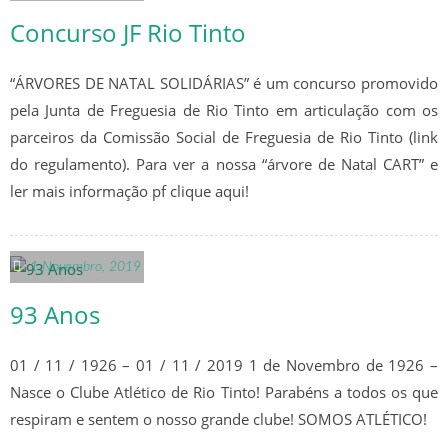
FAZ-TE SÓCIO
Concurso JF Rio Tinto
BAR – CART
“ÁRVORES DE NATAL SOLIDÁRIAS” é um concurso promovido
APOIOS / PARCEIROS
pela Junta de Freguesia de Rio Tinto em articulação com os
parceiros da Comissão Social de Freguesia de Rio Tinto (link
MAPA OCUPAÇÃO / HORÁRIOS
do regulamento). Para ver a nossa “árvore de Natal CART” e
TREINOS
ler mais informação pf clique aqui!
MANUAL ACOLHIMENTO E BOAS
PRÁTICAS
1 Novembro, 2019
93 Anos
ÉPOCA 2024/25
01 / 11 / 1926 – 01 / 11 / 2019 1 de Novembro de 1926 –
Nasce o Clube Atlético de Rio Tinto! Parabéns a todos os que
SENIORES
respiram e sentem o nosso grande clube! SOMOS ATLÉTICO!
ÉPOCA 2023/24