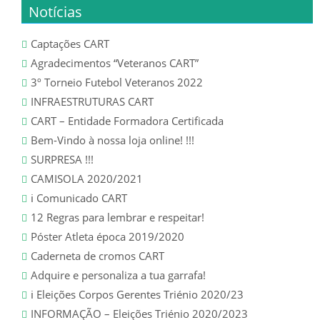
CALENDÁRIO
Notícias
SUB 11 – BENJAMIM
Captações CART
Agradecimentos “Veteranos CART”
CLASSIFICAÇÕES
3º Torneio Futebol Veteranos 2022
INFRAESTRUTURAS CART
CALENDÁRIO
CART – Entidade Formadora Certificada
Bem-Vindo à nossa loja online! !!!
SUB 10 – ESCOLA
SURPRESA !!!
CAMISOLA 2020/2021
CLASSIFICAÇÃO
ℹ️ Comunicado CART
12 Regras para lembrar e respeitar!
CALENDÁRIO
Póster Atleta época 2019/2020
SUB 9 – TRAQUINA
Caderneta de cromos CART
Adquire e personaliza a tua garrafa!
CLASSIFICAÇÕES
ℹ️ Eleições Corpos Gerentes Triénio 2020/23
INFORMAÇÃO – Eleições Triénio 2020/2023