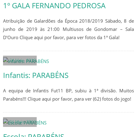
CALENDÁRIO
1º GALA FERNANDO PEDROSA
ÉPOCA 2019/20
Atribuição de Galardões da Época 2018/2019 Sábado, 8 de
junho de 2019 às 21:00 Multiusos de Gondomar – Sala
CLASSIFICAÇÕES GERAIS
D’Ouro Clique aqui por favor, para ver fotos da 1ª Gala!
SENIORES
26 Maio, 2019
CLASSIFICAÇÃO
Infantis: PARABÉNS
CALENDÁRIO
A equipa de Infantis Fut11 BP, subiu à 1ª divisão. Muitos
ESTATÍSTICAS
Parabéns!!! Clique aqui por favor, para ver (62) fotos do jogo!
SUB 19 – JUNIORES
CLASSIFICAÇÕES
26 Maio, 2019
Escola: PARABÉNS