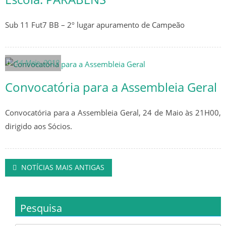
CALENDÁRIO
Sub 11 Fut7 BB – 2º lugar apuramento de Campeão
SUB 17 – JUVENIS
CLASSIFICAÇÃO
14 Maio, 2019
CALENDÁRIO
Convocatória para a Assembleia Geral
SUB 16 – JUVENIS
Convocatória para a Assembleia Geral, 24 de Maio às 21H00,
dirigido aos Sócios.
CLASSIFICAÇÃO
CALENDÁRIO
Posts navigation
NOTÍCIAS MAIS ANTIGAS
SUB 15 – INICIADOS
CLASSIFICAÇÕES
Pesquisa