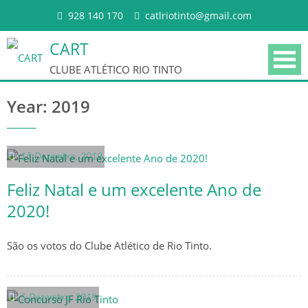
Skip to content
928 140 170
catlriotinto@gmail.com
CART
CLUBE ATLÉTICO RIO TINTO
Year: 2019
15 Dezembro, 2019
Feliz Natal e um excelente Ano de
2020!
HISTÓRIA
PALMARÉS
São os votos do Clube Atlético de Rio Tinto.
CORPOS GERENTES
5 Dezembro, 2019