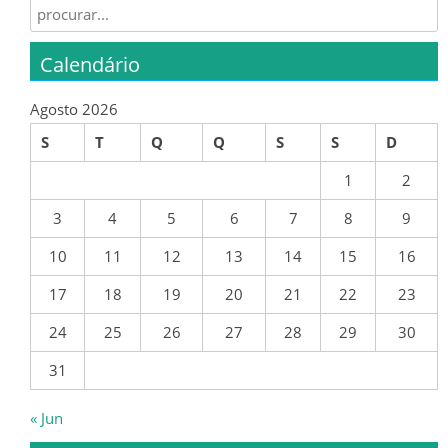
CALENDÁRIO
Search for:
SUB 13 – INFANTIS
Calendário
CLASSIFICAÇÃO
Agosto 2026
S
T
Q
Q
S
S
D
CALENDÁRIO
1
2
SUB 12 – INFANTIS
3
4
5
6
7
8
9
CLASSIFICAÇÕES
10
11
12
13
14
15
16
17
18
19
20
21
22
23
CALENDÁRIO
24
25
26
27
28
29
30
SUB 12 – INFANTIS (Fut.7)
31
CLASSIFICAÇÕES
« Jun