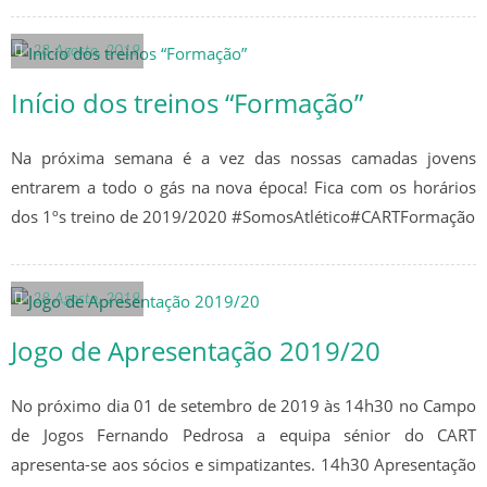
SENIORES
28 Agosto, 2019
Início dos treinos “Formação”
ÉPOCA 2022/23
Na próxima semana é a vez das nossas camadas jovens
SENIORES
entrarem a todo o gás na nova época! Fica com os horários
SUB 19 – JUNIORES
dos 1ºs treino de 2019/2020 #SomosAtlético#CARTFormação
SUB 17 – JUVENIS
28 Agosto, 2019
ÉPOCA 2021/22
Jogo de Apresentação 2019/20
SENIORES
No próximo dia 01 de setembro de 2019 às 14h30 no Campo
SUB 19 – JUNIORES
de Jogos Fernando Pedrosa a equipa sénior do CART
apresenta-se aos sócios e simpatizantes. 14h30 Apresentação