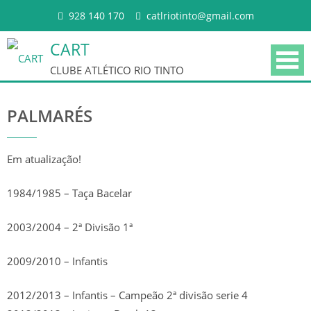
Skip to content
928 140 170
catlriotinto@gmail.com
CART
CLUBE ATLÉTICO RIO TINTO
PALMARÉS
Em atualização!
1984/1985 – Taça Bacelar
HISTÓRIA
2003/2004 – 2ª Divisão 1ª
PALMARÉS
2009/2010 – Infantis
CORPOS GERENTES
2012/2013 – Infantis – Campeão 2ª divisão serie 4