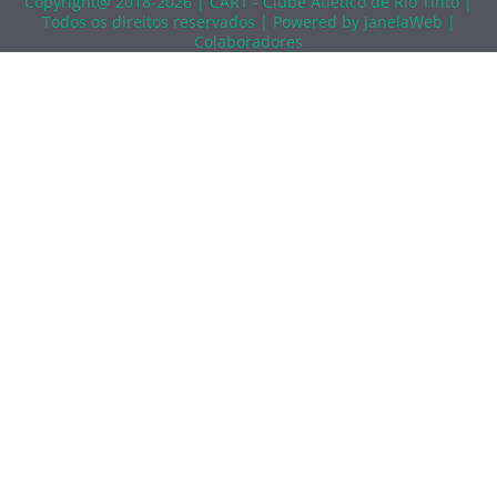
CALENDÁRIO
Copyright@ 2018-2026 | CART - Clube Atlético de Rio Tinto |
Todos os direitos reservados |
Powered by JanelaWeb |
Colaboradores
ÉPOCA 2019/20
CLASSIFICAÇÕES GERAIS
SENIORES
CLASSIFICAÇÃO
CALENDÁRIO
ESTATÍSTICAS
SUB 19 – JUNIORES
CLASSIFICAÇÕES