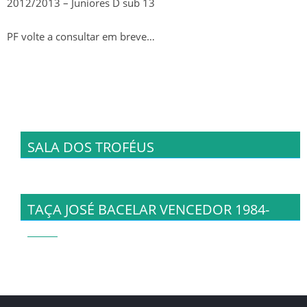
2012/2013 – Juniores D sub 13
FAZ-TE SÓCIO
PF volte a consultar em breve…
BAR – CART
APOIOS / PARCEIROS
MAPA OCUPAÇÃO / HORÁRIOS
TREINOS
SALA DOS TROFÉUS
MANUAL ACOLHIMENTO E BOAS
PRÁTICAS
TAÇA JOSÉ BACELAR VENCEDOR 1984-
1985
ÉPOCA 2024/25
SENIORES
ÉPOCA 2023/24