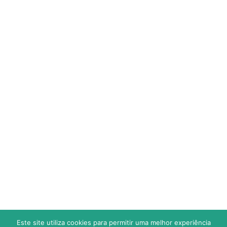
CALENDÁRIO
ESTATÍSTICAS
SUB 9 (Fut.7) – TRAQUINA
CLASSIFICAÇÃO
CALENDÁRIO
ESTATÍSTICAS
JOGOS
RESULTADOS
Este site utiliza cookies para permitir uma melhor experiência