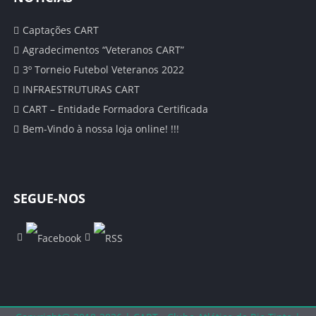
SUB 18 – JUNIORES
Captações CART
SUB 17 – JUVENIS
Agradecimentos “Veteranos CART”
3º Torneio Futebol Veteranos 2022
SUB 16 – JUVENIS
INFRAESTRUTURAS CART
SUB 15 – INICIADOS
CART – Entidade Formadora Certificada
Bem-Vindo à nossa loja online! !!!
SUB 14 – INICIADOS
SUB 13 – INFANTIS
SEGUE-NOS
ÉPOCA 2020/21
SENIORES
CLASSIFICAÇÃO