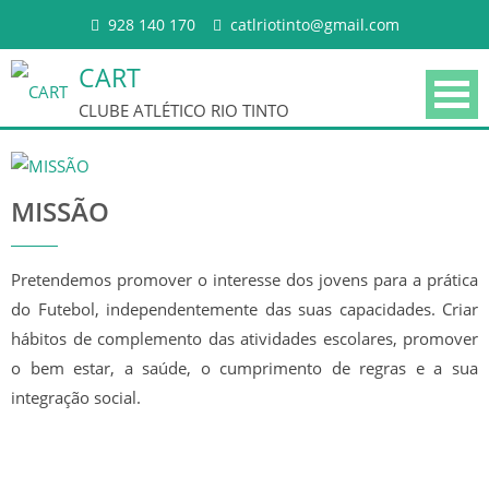
Skip to content
928 140 170
catlriotinto@gmail.com
CART
CLUBE ATLÉTICO RIO TINTO
MISSÃO
Pretendemos promover o interesse dos jovens para a prática
do Futebol, independentemente das suas capacidades. Criar
HISTÓRIA
hábitos de complemento das atividades escolares, promover
o bem estar, a saúde, o cumprimento de regras e a sua
PALMARÉS
integração social.
CORPOS GERENTES