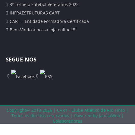
CALENDÁRIO
3º Torneio Futebol Veteranos 2022
INFRAESTRUTURAS CART
SUB 17 – JUVENIS
CART – Entidade Formadora Certificada
Bem-Vindo à nossa loja online! !!!
CLASSIFICAÇÃO
CALENDÁRIO
SEGUE-NOS
SUB 16 – JUVENIS
CLASSIFICAÇÃO
CALENDÁRIO
SUB 15 – INICIADOS
Copyright@ 2018-2026 | CART - Clube Atlético de Rio Tinto |
Todos os direitos reservados |
Powered by JanelaWeb |
Colaboradores
CLASSIFICAÇÕES