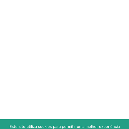
CALENDÁRIO
ESTATÍSTICAS
SUB 9 (Fut.7) – TRAQUINA
CLASSIFICAÇÃO
CALENDÁRIO
ESTATÍSTICAS
JOGOS
RESULTADOS
Este site utiliza cookies para permitir uma melhor experiência