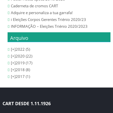
SUB 18 – JUNIORES
Caderneta de cromos CART
SUB 17 – JUVENIS
Adquire e personaliza a tua garrafa!
ℹ️ Eleições Corpos Gerentes Triénio 2020/23
SUB 16 – JUVENIS
INFORMAÇÃO – Eleições Triénio 2020/2023
Arquivo
SUB 15 – INICIADOS
[+]
2022 (5)
SUB 14 – INICIADOS
[+]
2020 (22)
[+]
SUB 13 – INFANTIS
2019 (17)
[+]
2018 (8)
ÉPOCA 2020/21
[+]
2017 (1)
SENIORES
CLASSIFICAÇÃO
CART DESDE 1.11.1926