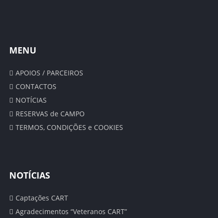
CALENDÁRIO
ÉPOCA 2019/20
MENU
CLASSIFICAÇÕES GERAIS
APOIOS / PARCEIROS
SENIORES
CONTACTOS
CLASSIFICAÇÃO
NOTÍCIAS
RESERVAS de CAMPO
CALENDÁRIO
TERMOS, CONDIÇÕES e COOKIES
ESTATÍSTICAS
SUB 19 – JUNIORES
NOTÍCIAS
CLASSIFICAÇÕES
Captações CART
Agradecimentos “Veteranos CART”