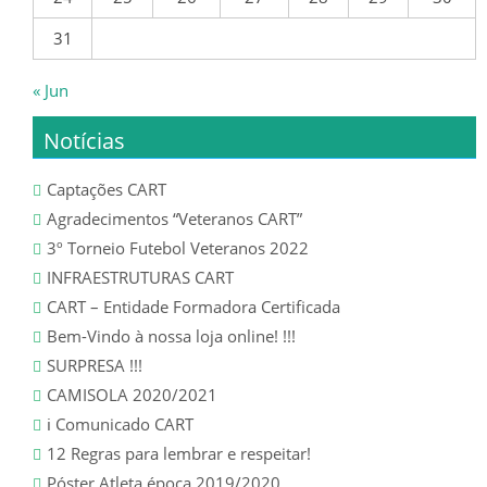
31
SENIORES
« Jun
ÉPOCA 2022/23
Notícias
SENIORES
Captações CART
SUB 19 – JUNIORES
Agradecimentos “Veteranos CART”
3º Torneio Futebol Veteranos 2022
SUB 17 – JUVENIS
INFRAESTRUTURAS CART
CART – Entidade Formadora Certificada
ÉPOCA 2021/22
Bem-Vindo à nossa loja online! !!!
SURPRESA !!!
SENIORES
CAMISOLA 2020/2021
ℹ️ Comunicado CART
SUB 19 – JUNIORES
12 Regras para lembrar e respeitar!
Póster Atleta época 2019/2020