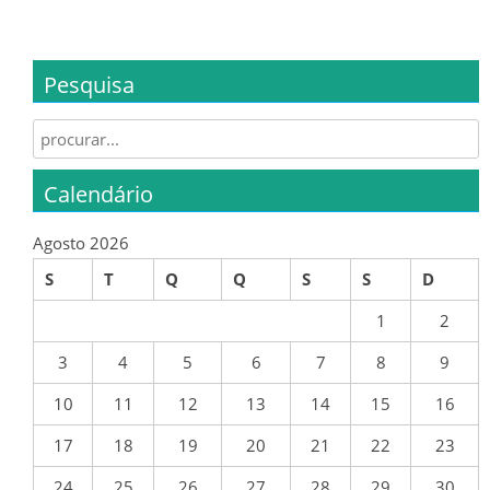
FAZ-TE SÓCIO
BAR – CART
Pesquisa
APOIOS / PARCEIROS
Search for:
MAPA OCUPAÇÃO / HORÁRIOS
Calendário
TREINOS
Agosto 2026
MANUAL ACOLHIMENTO E BOAS
PRÁTICAS
S
T
Q
Q
S
S
D
1
2
3
4
5
6
7
8
9
ÉPOCA 2024/25
10
11
12
13
14
15
16
SENIORES
17
18
19
20
21
22
23
ÉPOCA 2023/24
24
25
26
27
28
29
30