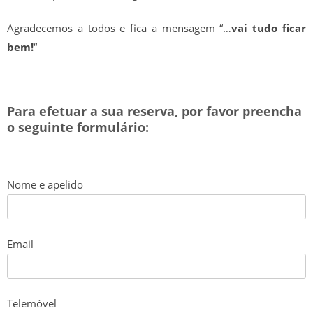
Agradecemos a todos e fica a mensagem “…
vai tudo ficar
SENIORES
bem!
“
ÉPOCA 2022/23
SENIORES
Para efetuar a sua reserva, por favor preencha
o seguinte formulário:
SUB 19 – JUNIORES
SUB 17 – JUVENIS
Nome e apelido
ÉPOCA 2021/22
SENIORES
Email
SUB 19 – JUNIORES
Telemóvel