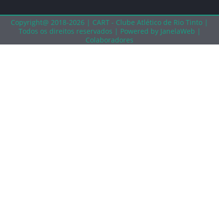
CLASSIFICAÇÃO
Copyright@ 2018-2026 | CART - Clube Atlético de Rio Tinto |
CALENDÁRIO
Todos os direitos reservados |
Powered by JanelaWeb |
Colaboradores
ESTATÍSTICAS
TAÇA COMPLEMENTAR
SUB 15 – INICIADOS
CLASSIFICAÇÃO
CALENDÁRIO
ESTATÍSTICAS
TAÇA COMPLEMENTAR