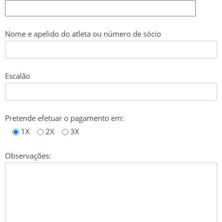
SUB 18 – JUNIORES
SUB 17 – JUVENIS
Nome e apelido do atleta ou número de sócio
SUB 16 – JUVENIS
SUB 15 – INICIADOS
Escalão
SUB 14 – INICIADOS
Pretende efetuar o pagamento em:
SUB 13 – INFANTIS
1X
2X
3X
ÉPOCA 2020/21
Observações:
SENIORES
CLASSIFICAÇÃO