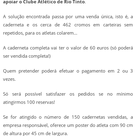
apoiar o Clube Atlético de Rio Tinto
FAZ-TE SÓCIO
.
A solução encontrada passa por uma venda única, isto é, a
BAR – CART
caderneta e os cerca de 462 cromos em carteiras sem
APOIOS / PARCEIROS
repetidos, para os atletas colarem…
MAPA OCUPAÇÃO / HORÁRIOS
A caderneta completa vai ter o valor de 60 euros (só poderá
TREINOS
ser vendida completa!)
MANUAL ACOLHIMENTO E BOAS
Quem pretender poderá efetuar o pagamento em 2 ou 3
PRÁTICAS
vezes.
Só será possível satisfazer os pedidos se no mínimo
atingirmos 100 reservas!
ÉPOCA 2024/25
Se for atingido o número de 150 cadernetas vendidas, a
SENIORES
empresa responsável, oferece um poster do atleta com 90 cm
de altura por 45 cm de largura.
ÉPOCA 2023/24