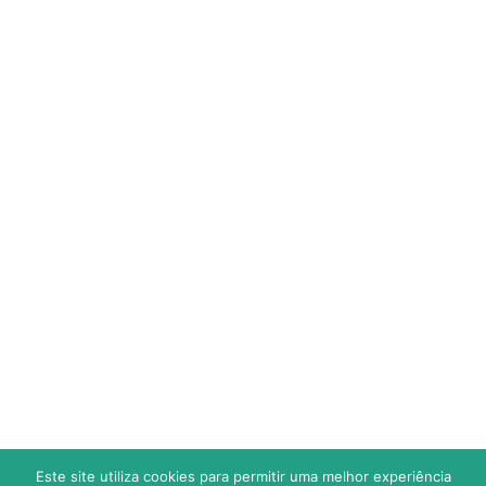
CALENDÁRIO
ESTATÍSTICAS
SUB 9 (Fut.7) – TRAQUINA
CLASSIFICAÇÃO
CALENDÁRIO
ESTATÍSTICAS
JOGOS
RESULTADOS
Este site utiliza cookies para permitir uma melhor experiência