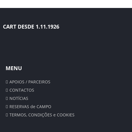
CALENDÁRIO
SUB 8 – TRAQUINA
CART DESDE 1.11.1926
CLASSIFICAÇÃO
CALENDÁRIO
ÉPOCA 2018/19
MENU
SENIORES
APOIOS / PARCEIROS
CONTACTOS
CLASSIFICAÇÃO
NOTÍCIAS
CALENDÁRIO
RESERVAS de CAMPO
TERMOS, CONDIÇÕES e COOKIES
ESTATÍSTICAS