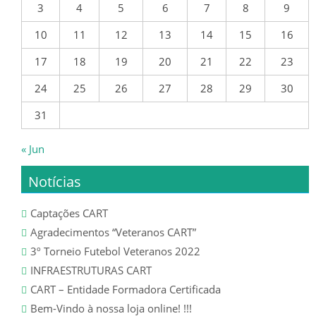
CALENDÁRIO
3
4
5
6
7
8
9
10
11
12
13
14
15
16
SUB 13 – INFANTIS
17
18
19
20
21
22
23
CLASSIFICAÇÃO
24
25
26
27
28
29
30
CALENDÁRIO
31
SUB 12 – INFANTIS
« Jun
Notícias
CLASSIFICAÇÕES
Captações CART
CALENDÁRIO
Agradecimentos “Veteranos CART”
SUB 12 – INFANTIS (Fut.7)
3º Torneio Futebol Veteranos 2022
INFRAESTRUTURAS CART
CLASSIFICAÇÕES
CART – Entidade Formadora Certificada
Bem-Vindo à nossa loja online! !!!