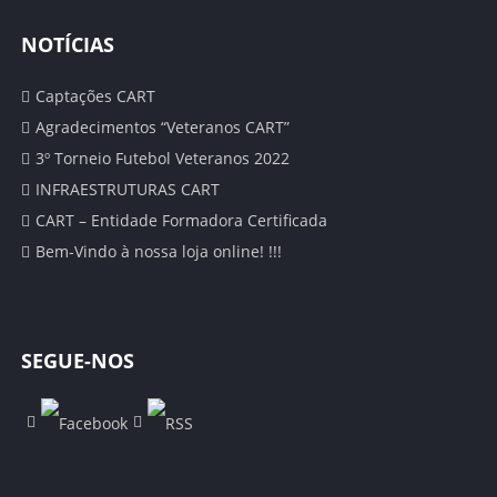
SUB 19 – JUNIORES
NOTÍCIAS
CLASSIFICAÇÃO
Captações CART
CALENDÁRIO
Agradecimentos “Veteranos CART”
3º Torneio Futebol Veteranos 2022
ESTATÍSTICAS
INFRAESTRUTURAS CART
CART – Entidade Formadora Certificada
SUB 17 – JUVENIS TP
Bem-Vindo à nossa loja online! !!!
CLASSIFICAÇÃO
CALENDÁRIO
SEGUE-NOS
ESTATÍSTICAS
SUB 17 – JUVENIS AV