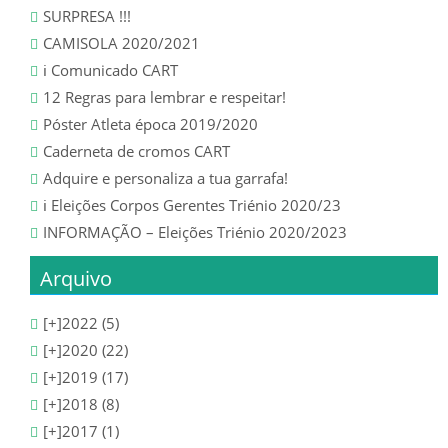
CALENDÁRIO
SURPRESA !!!
CAMISOLA 2020/2021
SUB 11 – BENJAMIM
ℹ️ Comunicado CART
12 Regras para lembrar e respeitar!
CLASSIFICAÇÕES
Póster Atleta época 2019/2020
Caderneta de cromos CART
CALENDÁRIO
Adquire e personaliza a tua garrafa!
ℹ️ Eleições Corpos Gerentes Triénio 2020/23
SUB 10 – ESCOLA
INFORMAÇÃO – Eleições Triénio 2020/2023
CLASSIFICAÇÃO
Arquivo
CALENDÁRIO
[+]
2022 (5)
[+]
2020 (22)
SUB 9 – TRAQUINA
[+]
2019 (17)
[+]
2018 (8)
CLASSIFICAÇÕES
[+]
2017 (1)