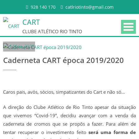
Skip to content
928 140 170
catlriotinto@gmail.com
CART
CLUBE ATLÉTICO RIO TINTO
1 Maio, 2020
Caderneta CART época 2019/2020
Caros pais, avós, sócios, simpatizantes do Cart e não só…
HISTÓRIA
A direção do Clube Atlético de Rio Tinto apesar da situação
PALMARÉS
que vivemos “Covid-19”, decidiu avançar com a venda da
caderneta de cromos que se propôs a fazer. Para além de
CORPOS GERENTES
tentar recuperar o investimento feito
será uma forma de