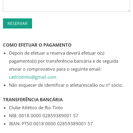
CALENDÁRIO
ÉPOCA 2019/20
CLASSIFICAÇÕES GERAIS
COMO EFETUAR O PAGAMENTO
SENIORES
Depois de efetuar a reserva deverá efetuar o(s)
CLASSIFICAÇÃO
pagamento(s) por transferência bancária e de seguida
enviar o comprovativo para o seguinte email:
CALENDÁRIO
catlriotinto@gmail.com
Não esquecer de identificar o atleta/escalão ou nº sócio.
ESTATÍSTICAS
TRANSFERÊNCIA BANCÁRIA
SUB 19 – JUNIORES
Clube Atlético de Rio Tinto
NIB: 0018 0000 02859389001 57
CLASSIFICAÇÕES
IBAN: PT50 0018 0000 02859389001 57