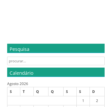
CALENDÁRIO
SUB 17 – JUVENIS
CLASSIFICAÇÃO
CALENDÁRIO
Pesquisa
SUB 16 – JUVENIS
Search for:
CLASSIFICAÇÃO
Calendário
CALENDÁRIO
Agosto 2026
SUB 15 – INICIADOS
S
T
Q
Q
S
S
D
CLASSIFICAÇÕES
1
2